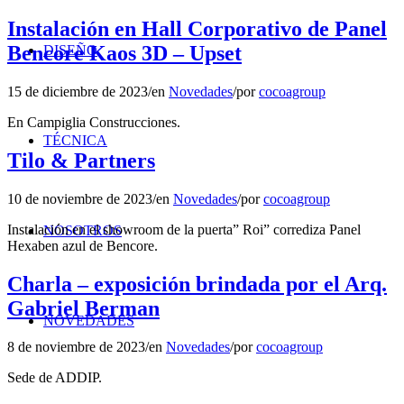
Instalación en Hall Corporativo de Panel
Bencore Kaos 3D – Upset
DISEÑO
15 de diciembre de 2023
/
en
Novedades
/
por
cocoagroup
En Campiglia Construcciones.
TÉCNICA
Tilo & Partners
10 de noviembre de 2023
/
en
Novedades
/
por
cocoagroup
Instalación en el showroom de la puerta” Roi” corrediza Panel
NOSOTROS
Hexaben azul de Bencore.
Charla – exposición brindada por el Arq.
Gabriel Berman
NOVEDADES
8 de noviembre de 2023
/
en
Novedades
/
por
cocoagroup
Sede de ADDIP.