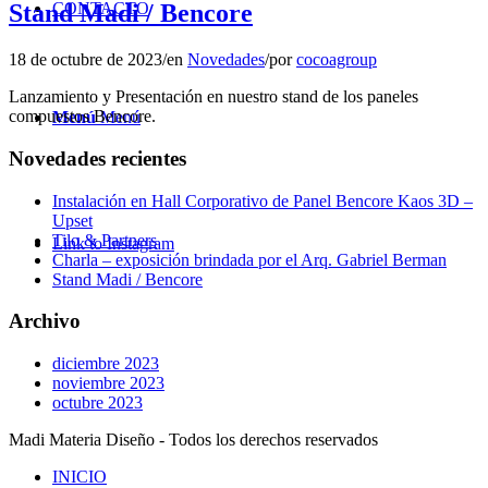
CONTACTO
Stand Madi / Bencore
18 de octubre de 2023
/
en
Novedades
/
por
cocoagroup
Lanzamiento y Presentación en nuestro stand de los paneles
compuestos Bencore.
Menú
Menú
Novedades recientes
Instalación en Hall Corporativo de Panel Bencore Kaos 3D –
Upset
Tilo & Partners
Link to Instagram
Charla – exposición brindada por el Arq. Gabriel Berman
Stand Madi / Bencore
Archivo
diciembre 2023
noviembre 2023
octubre 2023
Madi Materia Diseño - Todos los derechos reservados
INICIO